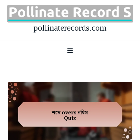
Skip
to
content
pollinaterecords.com