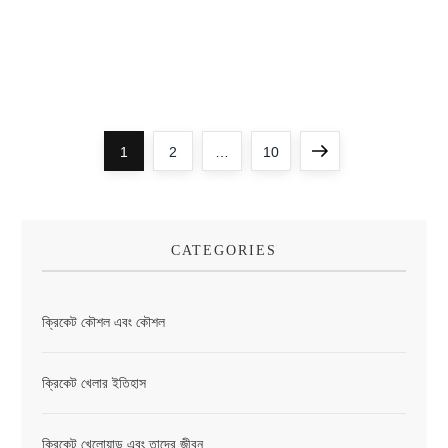
P
Page
Page
Page
Next
1
2
…
10
o
page
s
CATEGORIES
t
s
ক্রিকেট কৌশল এবং কৌশল
p
a
ক্রিকেট খেলার ইতিহাস
g
ক্রিকেট খেলোয়াড় এবং তাদের জীবন